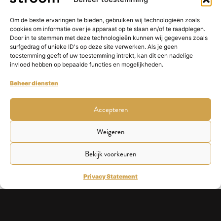
Om de beste ervaringen te bieden, gebruiken wij technologieën zoals
cookies om informatie over je apparaat op te slaan en/of te raadplegen.
Door in te stemmen met deze technologieën kunnen wij gegevens zoals
surfgedrag of unieke ID's op deze site verwerken. Als je geen
toestemming geeft of uw toestemming intrekt, kan dit een nadelige
invloed hebben op bepaalde functies en mogelijkheden.
Beheer diensten
Accepteren
Weigeren
Bekijk voorkeuren
Process Improvement Manager
Solliciteer nu
Privacy Statement
Voornaam