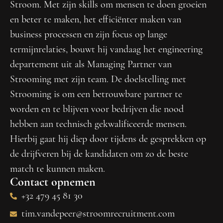
Stroom. Met zijn skills om mensen te doen groeien
en beter te maken, het efficiënter maken van
business processen en zijn focus op lange
termijnrelaties, bouwt hij vandaag het engineering
departement uit als Managing Partner van
Strooming met zijn team. De doelstelling met
Strooming is om een betrouwbare partner te
worden en te blijven voor bedrijven die nood
hebben aan technisch gekwalificeerde mensen.
Hierbij gaat hij diep door tijdens de gesprekken op
de drijfveren bij de kandidaten om zo de beste
match te kunnen maken.
Contact opnemen
+32 479 45 81 30
tim.vandepeer@stroomrecruitment.com