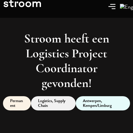
Stroom heeft een
Logistics Project
Coordinator
gevonden!
Perman
Logistics
,
Supply
Antwerpen
,
ent
Chain
Kempen/Limburg