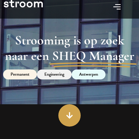
Strooming is op zoek
naar een
SHEQ Manager
Permanent
Engineering
Antwerpen