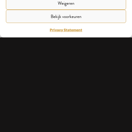
Weigeren
Bekijk voorkeuren
Privacy Statement
SHEQ Manager
Solliciteer nu
Voornaam
Achternaam
E-mail