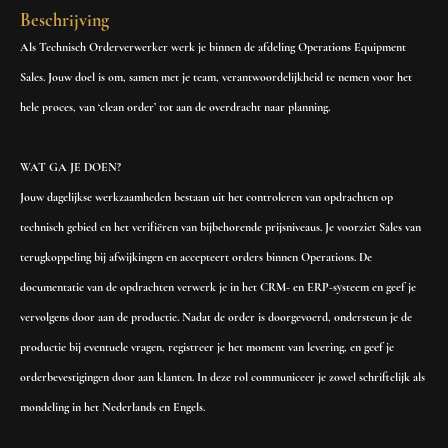
Beschrijving
Als Technisch Orderverwerker werk je binnen de afdeling Operations Equipment
Sales. Jouw doel is om, samen met je team, verantwoordelijkheid te nemen voor het
hele proces, van ‘clean order’ tot aan de overdracht naar planning.
WAT GA JE DOEN?
Jouw dagelijkse werkzaamheden bestaan uit het controleren van opdrachten op
technisch gebied en het verifiëren van bijbehorende prijsniveaus. Je voorziet Sales van
terugkoppeling bij afwijkingen en accepteert orders binnen Operations. De
documentatie van de opdrachten verwerk je in het CRM- en ERP-systeem en geef je
vervolgens door aan de productie. Nadat de order is doorgevoerd, ondersteun je de
productie bij eventuele vragen, registreer je het moment van levering, en geef je
orderbevestigingen door aan klanten. In deze rol communiceer je zowel schriftelijk als
mondeling in het Nederlands en Engels.