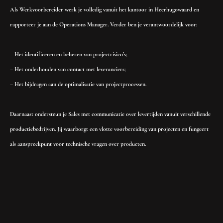
Als Werkvoorbereider werk je volledig vanuit het kantoor in Heerhugowaard en
rapporteer je aan de Operations Manager. Verder ben je verantwoordelijk voor:
– Het identificeren en beheren van projectrisico’s;
– Het onderhouden van contact met leveranciers;
– Het bijdragen aan de optimalisatie van projectprocessen.
Daarnaast ondersteun je Sales met communicatie over levertijden vanuit verschillende
productiebedrijven. Jij waarborgt een vlotte voorbereiding van projecten en fungeert
als aanspreekpunt voor technische vragen over producten.